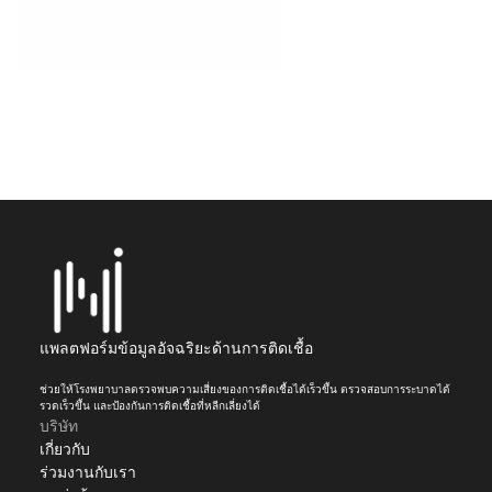
ปลอดภัยยิ่งขึ้น
ดูว่า NEX ช่วยตรวจจับความเสี่ยงได้เร็วขึ้น 
สอบสวนการระบาดได้ไวขึ้น และป้องกันการ
ติดเชื้อที่หลีกเลี่ยงได้อย่างไร
จองการสาธิต
สำรวจแพลตฟอร์ม
แพลตฟอร์มข้อมูลอัจฉริยะด้านการติดเชื้อ
ช่วยให้โรงพยาบาลตรวจพบความเสี่ยงของการติดเชื้อได้เร็วขึ้น ตรวจสอบการระบาดได้
รวดเร็วขึ้น และป้องกันการติดเชื้อที่หลีกเลี่ยงได้
บริษัท
เกี่ยวกับ
ร่วมงานกับเรา