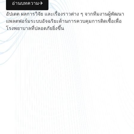
อ่านบทความ
อัปเดต ผลการวิจัย และเรื่องราวต่าง ๆ จากทีมงานผู้พัฒนา
แพลตฟอร์มระบบอัจฉริยะด้านการควบคุมการติดเชื้อเพื่อ
โรงพยาบาลที่ปลอดภัยยิ่งขึ้น
RESEARCH SPOTLIGHT
4 สิงหาคม 2569
RES
การกำจัดเชื้อ MRSA แบบมุ่งเป้า
สิ่ง
มีความเกี่ยวข้องกับการลดลงของ
แต่
ผลเพาะเชื้อที่เป็นบวกในภายหลัง
ระบ
ทำไ
การศึกษาในโรงพยาบาลหลายแห่งในฮ่องกงพบ
ว่า การกำจัดเชื้อเฉพาะจุดมีความเชื่อมโยงกับ
จากก
การลดอัตราความเสี่ยงสัมพัทธ์ที่ปรับแล้วลง
Imper
23% ในการตรวจพบเชื้อ MRSA ในสิ่งส่งตรวจ
พบว่า
ทางคลินิกในภายหลัง ผลลัพธ์นี้น่าไว้วางใจ แต่
ดั้งเ
บทเรียนด้านการดำเนินงานก็มีความสำคัญไม่
Lee ALH และคณะ