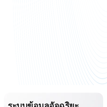
เชื่อ
แพ้กัน นั่นคือ การระบุตัวผู้ป่วยที่มีสิทธิ์เข้ารับ
ใน 5 ค
Rodg
การรักษานั้นเป็นเพียงจุดเริ่มต้นเท่านั้น โรง
กลุ่ม
พยาบาลยังต้องการระบบที่เชื่อถือได้ในการเริ่ม
เชื่อ
การรักษา ติดตามผลการรักษาจนเสร็จสิ้น และ
ว่าที
ติดตามผลหลังจากที่ผู้ป่วยกลับบ้านไปแล้ว
กำลัง
ขณะที
ที่ไม่ไ
ระบบข้อมูลอัจฉริยะ