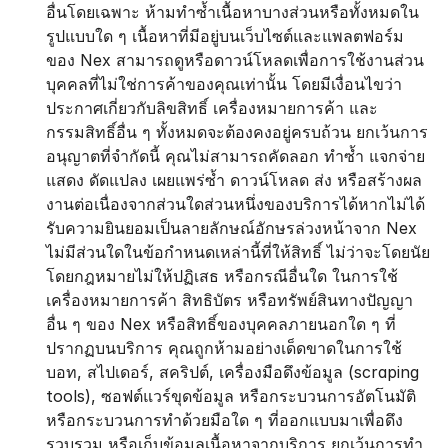
อื่นโดยเฉพาะ ห้ามทำซ้ำเนื้อหาบางส่วนหรือทั้งหมดใน
รูปแบบใด ๆ เนื้อหาที่มีอยู่บนเว็บไซต์และแพลตฟอร์ม
ของ Nex สามารถดูหรือดาวน์โหลดเพื่อการใช้งานส่วน
บุคคลที่ไม่ใช่การค้าของคุณเท่านั้น โดยมีเงื่อนไขว่า
ประกาศเกี่ยวกับลิขสิทธิ์ เครื่องหมายการค้า และ
กรรมสิทธิ์อื่น ๆ ทั้งหมดจะต้องคงอยู่ครบถ้วน ยกเว้นการ
อนุญาตที่จำกัดนี้ คุณไม่สามารถคัดลอก ทำซ้ำ แจกจ่าย 
แสดง ดัดแปลง เผยแพร่ซ้ำ ดาวน์โหลด ส่ง หรือสร้างผล
งานต่อเนื่องจากส่วนใดส่วนหนึ่งของบริการได้หากไม่ได้
รับความยินยอมเป็นลายลักษณ์อักษรล่วงหน้าจาก Nex 
ไม่มีส่วนใดในข้อกำหนดเหล่านี้ที่ให้สิทธิ์ ไม่ว่าจะโดยนัย 
โดยกฎหมายไม่ให้ปฏิเสธ หรือกรณีอื่นใด ในการใช้
เครื่องหมายการค้า สิทธิบัตร หรือทรัพย์สินทางปัญญา
อื่น ๆ ของ Nex หรือสิทธิ์ของบุคคลภายนอกใด ๆ ที่
ปรากฏบนบริการ คุณถูกห้ามอย่างเด็ดขาดในการใช้
บอท, สไปเดอร์, สคริปต์, เครื่องมือดึงข้อมูล (scraping 
tools), ซอฟต์แวร์ขุดข้อมูล หรือกระบวนการอัตโนมัติ
หรือกระบวนการทำด้วยมือใด ๆ ที่ออกแบบมาเพื่อดึง 
รวบรวม หรือเก็บข้อมูลเนื้อหาจากบริการ ยกเว้นการทำ