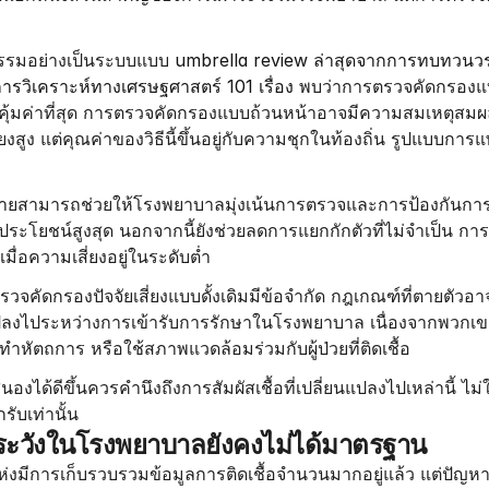
มอย่างเป็นระบบแบบ 
umbrella review ล่าสุดจากการทบทวนว
ารวิเคราะห์ทางเศรษฐศาสตร์ 101 เรื่อง
 พบว่าการตรวจคัดกรองแบ
ี่คุ้มค่าที่สุด การตรวจคัดกรองแบบถ้วนหน้าอาจมีความสมเหตุ
่ยงสูง แต่คุณค่าของวิธีนี้ขึ้นอยู่กับความชุกในท้องถิ่น รูปแบบการแ
มายสามารถช่วยให้โรงพยาบาลมุ่งเน้นการตรวจและการป้องกันการติดต
ประโยชน์สูงสุด นอกจากนี้ยังช่วยลดการแยกกักตัวที่ไม่จำเป็น กา
ื่อความเสี่ยงอยู่ในระดับต่ำ
วจคัดกรองปัจจัยเสี่ยงแบบดั้งเดิมมีข้อจำกัด กฎเกณฑ์ที่ตายตัวอาจพ
แปลงไประหว่างการเข้ารับการรักษาในโรงพยาบาล เนื่องจากพวกเ
รทำหัตถการ หรือใช้สภาพแวดล้อมร่วมกับผู้ป่วยที่ติดเชื้อ
องได้ดีขึ้นควรคำนึงถึงการสัมผัสเชื้อที่เปลี่ยนแปลงไปเหล่านี้ ไม่ใช
กรับเท่านั้น
ระวังในโรงพยาบาลยังคงไม่ได้มาตรฐาน
มีการเก็บรวบรวมข้อมูลการติดเชื้อจำนวนมากอยู่แล้ว แต่ปัญหาคื