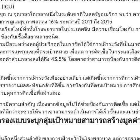
ต (ICU)
ก ณ จุดเวลาใดเวลาหนึ่งในระดับชาติในสหรัฐอเมริกา พบว่า 
คว
องกับการดูแลสุขภาพลดลง 16% ระหว่างปี 2011 ถึง 2015
บเรียลไทม์ทั่วทั้งโรงพยาบาลในประเทศจีน มีความเชื่อมโยงกับ 
ก
่ยวข้องกับเชื้อดื้อยาหลายชนิด
มมือระหว่างหอผู้ป่วยวิกฤตในบราซิลได้ใช้การเฝ้าระวังที่เป็น
ละการแทรกแซงที่ตรงเป้าหมาย เพื่อลด 
การติดเชื้อในกระแสเลือดท
อดดำส่วนกลางลงได้ถึง 43.5%
 โดยคาดว่าสามารถป้องกันการติดเช
้เกิดขึ้นจากการเฝ้าระวังเพียงอย่างเดียว แต่เกิดขึ้นจากการที่การเฝ้
การรายงานผลสะท้อนกลับที่ดีขึ้น การป้องกันที่ตรงเป้าหมาย การศ
บคุมการติดเชื้อที่สม่ำเสมอ
วมีความสำคัญ เนื่องจากข้อมูลไม่ได้ช่วยป้องกันการติดเชื้อ แต่เป็
ูลที่ดีกว่าจะช่วยให้พวกเขาสามารถดำเนินการได้เร็วขึ้นและแม่นยำยิ
องแบบระบุกลุ่มเป้าหมายสามารถสร้างมูลค่าเ
นอีกหนึ่งส่วนสำคัญของการเฝ้าระวังในโรงพยาบาล แต่การตรวจคั